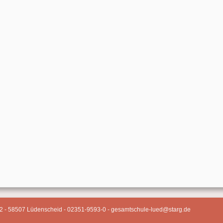
2 - 58507 Lüdenscheid - 02351-9593-0 - gesamtschule-lued@starg.de