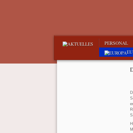
PERSONAL
EU
D
D
S
e
R
S
H
M