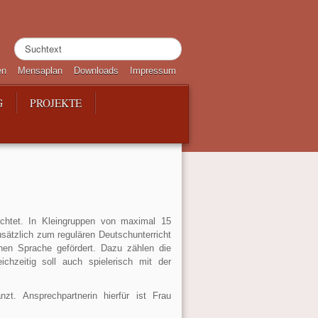
Suchen
...
en
Mensaplan
Downloads
Impressum
G
PROJEKTE
chtet. In Kleingruppen von maximal 15
ätzlich zum regulären Deutschunterricht
chen Sprache gefördert. Dazu zählen die
chzeitig soll auch spielerisch mit der
zt. Ansprechpartnerin hierfür ist Frau