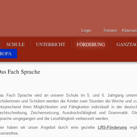
Login
Termine
Klausur
SCHULE
UNTERRICHT
FÖRDERUNG
GANZTA
ROPA
as Fach Sprache
as Fach Sprache wird an unserer Schule im 5. und 6. Jahrgang unterri
chülerinnen und Schülern werden die Kinder zwei Stunden die Woche und zus
ntsprechend ihren Möglichkeiten und Fähigkeiten individuell in der deuts
echtschreibung, Zeichensetzung, Ausdrucksfähigkeit und Grammatik. Glei
prache umgegangen und die Lesefähigkeit verbessert werden.
ier haben wir unser Angebot durch eine gezielte
LRS-Förderung
ergän
astandrea.