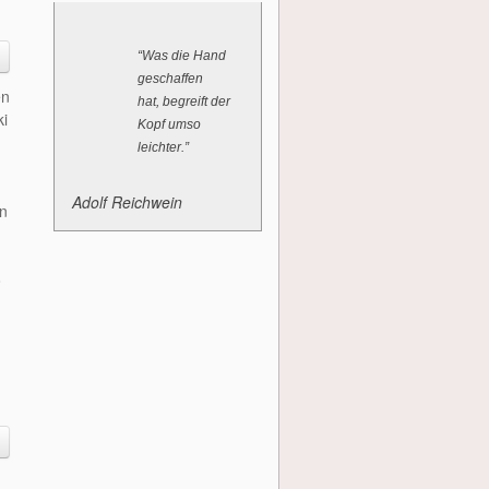
“Was die Hand
geschaffen
en
hat, begreift der
ki
Kopf umso
leichter.”
Adolf Reichwein
n
o