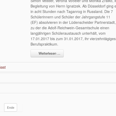
Simon Vedder, Verona Voßeler und Monika Zralko, i
Begleitung von Herrn Ignatzek. Ab Düsseldorf ging 
in acht Stunden nach Taganrog in Russland. Die 7
Schülerinnern und Schüler der Jahrgangstufe 11
(EF) absolvieren in der Lüdenscheider Partnerstadt,
zu der die Adolf-Reichwein-Gesamtschule einen
langjährigen Schüleraustausch unterhält, vom
17.01.2017 bis zum 31.01.2017, ihr vierzehntägiges
Berufspraktikum.
Weiterlesen ...
Gast
Ende