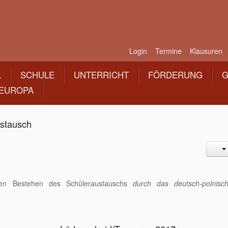
Login
Termine
Klausuren
L
SCHULE
UNTERRICHT
FÖRDERUNG
G
EUROPA
ustausch
igen Bestehen des Schüleraustauschs
durch das deutsch-polnisc