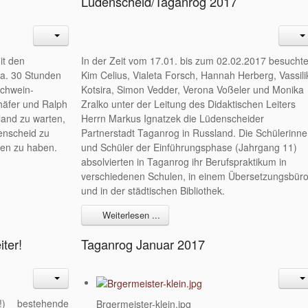
Lüdenscheid/Taganrog 2017
it den
In der Zeit vom 17.01. bis zum 02.02.2017 besucht
Ca. 30 Stunden
Kim Celius, Vialeta Forsch, Hannah Herberg, Vassili
ichwein-
Kotsira, Simon Vedder, Verona Voßeler und Monika
häfer und Ralph
Zralko unter der Leitung des Didaktischen Leiters
land zu warten,
Herrn Markus Ignatzek die Lüdenscheider
enscheid zu
Partnerstadt Taganrog in Russland. Die Schülerinne
hen zu haben.
und Schüler der Einführungsphase (Jahrgang 11)
absolvierten in Taganrog ihr Berufspraktikum in
verschiedenen Schulen, in einem Übersetzungsbür
und in der städtischen Bibliothek.
Weiterlesen ...
ter!
Taganrog Januar 2017
!) bestehende
Brgermeister-klein.jpg