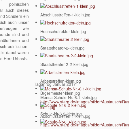
r polnischen
ar auch dieses
Abschlusstreffen-1-klein.jpg
nd Schülern ein
 sich auch unser
überzeugen wie
Hochschulrektor-klein.jpg
reunde sind und
chülerinnen und
ch-polnischen-
Staatstheater-2-klein.jpg
lls dabei waren
d Herr Urbasik.
Staatstheater-2-2-klein.jpg
Arbeitstreffen-klein.jpg
Taganrog Januar 2017
Brgermeister-klein.jpg
Mensa-Schule-Nr.-6.1-klein.jpg
http://www.starg.de/images/bilder/Austausch/Ru
klein.jpg
Schule-Nr-6.2-klein.jpg
Abschlusstreffen-1-klein.jpg
http://www.starg.de/images/bilder/Austausch/Ru