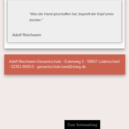
“Was die Hand geschaffen hat, begreift der Kopf umso
leichter.”
Adolf Reichwein
Adolf-Reichwein-Gesamtschule - Eulenweg 2 - 58507 Lüdenscheid
- 02351-9593-0 - gesamtschule-lued@starg.de
Zum Seitenanfang