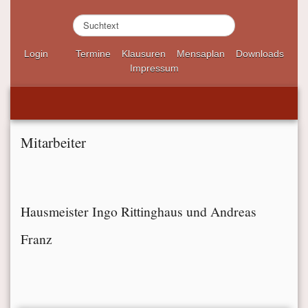
S
u
c
Login
Termine
Klausuren
Mensaplan
Downloads
h
Impressum
e
n
.
.
.
Mitarbeiter
Hausmeister Ingo Rittinghaus und Andreas
Franz