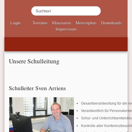
S
u
c
Login
Termine
Klausuren
Mensaplan
Downloads
h
Impressum
e
n
.
.
.
Unsere Schulleitung
Schulleiter Sven Arriens
Ge
samtverantwortung für die r
Verantwortlich für Personalen
Schul- und Unterrichtsentwickl
Kontrolle aller Konferenzbesc