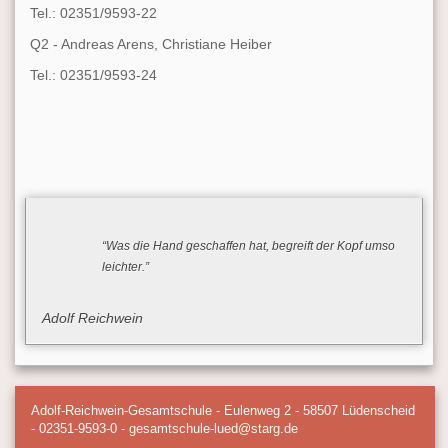
Tel.: 02351/9593-22
Q2 - Andreas Arens, Christiane Heiber
Tel.: 02351/9593-24
“Was die Hand geschaffen hat, begreift der Kopf umso
leichter.”
Adolf Reichwein
Adolf-Reichwein-Gesamtschule - Eulenweg 2 - 58507 Lüdenscheid
- 02351-9593-0 - gesamtschule-lued@starg.de