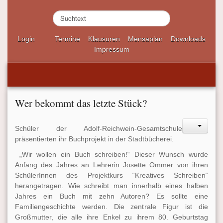
S
u
c
Login
Termine
Klausuren
Mensaplan
Downloads
h
Impressum
e
n
.
.
.
Wer bekommt das letzte Stück?
Schüler der Adolf-Reichwein-Gesamtschule
präsentierten ihr Buchprojekt in der Stadtbücherei.
„Wir wollen ein Buch schreiben!“ Dieser Wunsch wurde
Anfang des Jahres an Lehrerin Josette Ommer von ihren
SchülerInnen des Projektkurs “Kreatives Schreiben“
herangetragen. Wie schreibt man innerhalb eines halben
Jahres ein Buch mit zehn Autoren? Es sollte eine
Familiengeschichte werden. Die zentrale Figur ist die
Großmutter, die alle ihre Enkel zu ihrem 80. Geburtstag