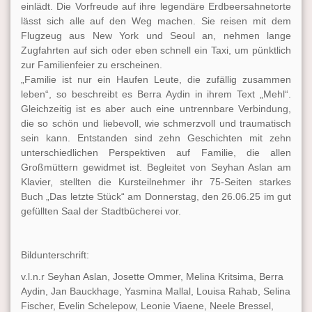
einlädt. Die Vorfreude auf ihre legendäre Erdbeersahnetorte
lässt sich alle auf den Weg machen. Sie reisen mit dem
Flugzeug aus New York und Seoul an, nehmen lange
Zugfahrten auf sich oder eben schnell ein Taxi, um pünktlich
zur Familienfeier zu erscheinen.
„Familie ist nur ein Haufen Leute, die zufällig zusammen
leben“, so beschreibt es Berra Aydin in ihrem Text „Mehl“.
Gleichzeitig ist es aber auch eine untrennbare Verbindung,
die so schön und liebevoll, wie schmerzvoll und traumatisch
sein kann. Entstanden sind zehn Geschichten mit zehn
unterschiedlichen Perspektiven auf Familie, die allen
Großmüttern gewidmet ist. Begleitet von Seyhan Aslan am
Klavier, stellten die Kursteilnehmer ihr 75-Seiten starkes
Buch „Das letzte Stück“ am Donnerstag, den 26.06.25 im gut
gefüllten Saal der Stadtbücherei vor.
Bildunterschrift:
v.l.n.r Seyhan Aslan, Josette Ommer, Melina Kritsima, Berra
Aydin, Jan Bauckhage, Yasmina Mallal, Louisa Rahab, Selina
Fischer, Evelin Schelepow, Leonie Viaene, Neele Bressel,