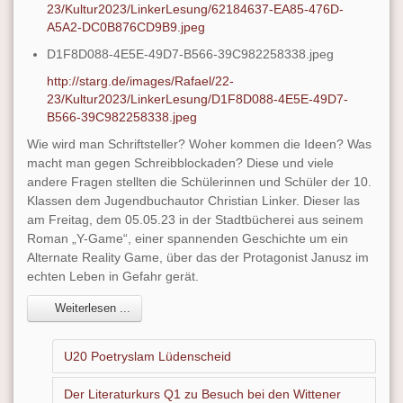
23/Kultur2023/LinkerLesung/62184637-EA85-476D-
A5A2-DC0B876CD9B9.jpeg
D1F8D088-4E5E-49D7-B566-39C982258338.jpeg
http://starg.de/images/Rafael/22-
23/Kultur2023/LinkerLesung/D1F8D088-4E5E-49D7-
B566-39C982258338.jpeg
Wie wird man Schriftsteller? Woher kommen die Ideen? Was
macht man gegen Schreibblockaden? Diese und viele
andere Fragen stellten die Schülerinnen und Schüler der 10.
Klassen dem Jugendbuchautor Christian Linker. Dieser las
am Freitag, dem 05.05.23 in der Stadtbücherei aus seinem
Roman „Y-Game“, einer spannenden Geschichte um ein
Alternate Reality Game, über das der Protagonist Janusz im
echten Leben in Gefahr gerät.
Weiterlesen ...
U20 Poetryslam Lüdenscheid
Der Literaturkurs Q1 zu Besuch bei den Wittener