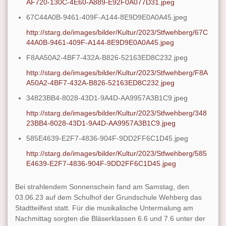
AF720-130C-4E60-A889-E92F0A077D31.jpeg
67C44A0B-9461-409F-A144-8E9D9E0A0A45.jpeg
http://starg.de/images/bilder/Kultur/2023/Stfwehberg/67C
44A0B-9461-409F-A144-8E9D9E0A0A45.jpeg
F8AA50A2-4BF7-432A-B826-52163ED8C232.jpeg
http://starg.de/images/bilder/Kultur/2023/Stfwehberg/F8A
A50A2-4BF7-432A-B826-52163ED8C232.jpeg
34823BB4-8028-43D1-9A4D-AA9957A3B1C9.jpeg
http://starg.de/images/bilder/Kultur/2023/Stfwehberg/348
23BB4-8028-43D1-9A4D-AA9957A3B1C9.jpeg
585E4639-E2F7-4836-904F-9DD2FF6C1D45.jpeg
http://starg.de/images/bilder/Kultur/2023/Stfwehberg/585
E4639-E2F7-4836-904F-9DD2FF6C1D45.jpeg
Bei strahlendem Sonnenschein fand am Samstag, den
03.06.23 auf dem Schulhof der Grundschule Wehberg das
Stadtteilfest statt. Für die musikalische Untermalung am
Nachmittag sorgten die Bläserklassen 6.6 und 7.6 unter der