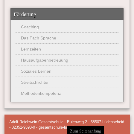
Förderung
Coaching
Das Fach Sprache
Lernzeiten
Hausaufgabenbetreuung
Soziales Lernen
Streitschlichter
Methodenkompetenz
Adolf-Reichwein-Gesamtschule - Eulenweg 2 - 58507 Lüdenscheid
- 02351-9593-0 - gesamtschule-lued@starg.de
Zum Seitenanfang