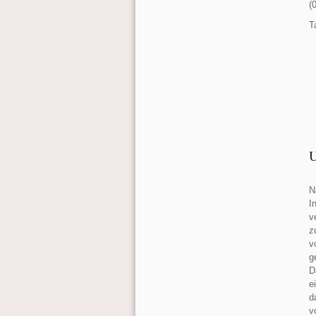
(
T
U
N
I
v
z
v
g
D
e
d
v