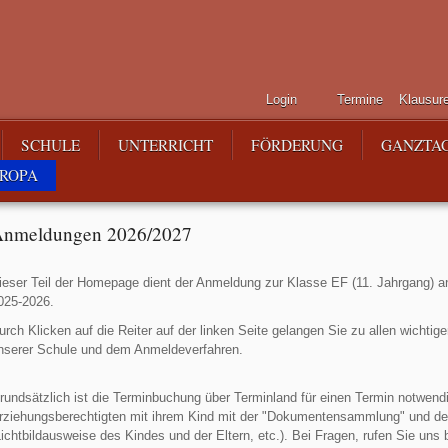
Login
Termine
Klausur
SCHULE
UNTERRICHT
FÖRDERUNG
GANZTA
ROPA
nmeldungen 2026/2027
ieser Teil der Homepage dient der Anmeldung zur Klasse EF (11. Jahrgang) an
025-2026.
urch Klicken auf die Reiter auf der linken Seite gelangen Sie zu allen wichtig
nserer Schule und dem Anmeldeverfahren.
rundsätzlich ist die Terminbuchung über Terminland für einen Termin notwend
rziehungsberechtigten mit ihrem Kind mit der "Dokumentensammlung" und 
Lichtbildausweise des Kindes und der Eltern, etc.). Bei Fragen, rufen Sie uns b