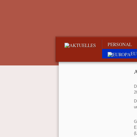
PERSONAL
EU
A
D
2
D
u
G
E
(