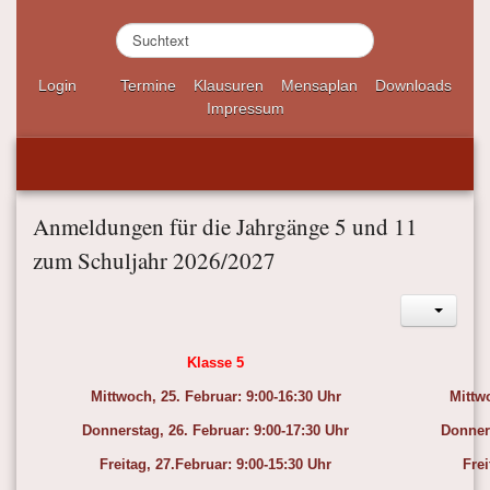
S
u
c
Login
Termine
Klausuren
Mensaplan
Downloads
h
Impressum
e
n
.
.
.
Anmeldungen für die Jahrgänge 5 und 11
zum Schuljahr 2026/2027
Klasse 5
Mittwoch, 25. Februar: 9:00-16:30 Uhr
Mittwo
Donnerstag, 26. Februar: 9:00-17:30 Uhr
Donners
Freitag, 27.Februar: 9:00-15:30 Uhr
Frei